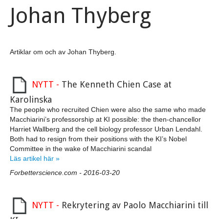
Johan Thyberg
MACCHIARINI
HOLGERSSON
J-Å GUSTAFSSON
Artiklar om och av Johan Thyberg.
CARLSTEDT-DUKE
NYTT -
The Kenneth Chien Case at
M. INGVAR
Karolinska
The people who recruited Chien were also the same who made
THYBERG
Macchiarini’s professorship at KI possible: the then-chancellor
Harriet Wallberg and the cell biology professor Urban Lendahl.
VÄNSKAPSKORRUPTION
Both had to resign from their positions with the KI’s Nobel
Committee in the wake of Macchiarini scandal
ETIK
Läs artikel här »
Forbetterscience.com - 2016-03-20
NKS
ÖVRIGT
NYTT -
Rekrytering av Paolo Macchiarini till