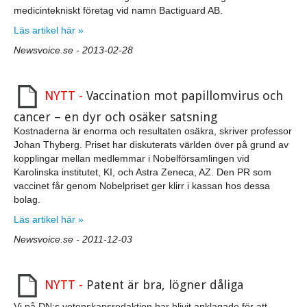
medicintekniskt företag vid namn Bactiguard AB.
Läs artikel här »
Newsvoice.se - 2013-02-28
NYTT -
Vaccination mot papillomvirus och
cancer – en dyr och osäker satsning
Kostnaderna är enorma och resultaten osäkra, skriver professor
Johan Thyberg. Priset har diskuterats världen över på grund av
kopplingar mellan medlemmar i Nobelförsamlingen vid
Karolinska institutet, KI, och Astra Zeneca, AZ. Den PR som
vaccinet får genom Nobelpriset ger klirr i kassan hos dessa
bolag.
Läs artikel här »
Newsvoice.se - 2011-12-03
NYTT -
Patent är bra, lögner dåliga
Vi på DN:s vetenskapsredaktion har blivit anklagade för att